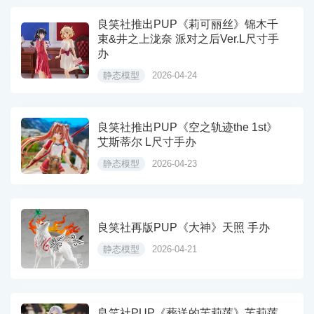
良笑社推出PUP《莉可丽丝》锦木千
束&井之上泷奈 派对之后Ver.L尺寸手
办
静态模型
2026-04-24
良笑社推出PUP《空之轨迹the 1st》
艾斯蒂尔 L尺寸手办
静态模型
2026-04-23
良笑社再版PUP《大神》天照 手办
静态模型
2026-04-21
良笑社PUP《葬送的芙莉莲》芙莉莲