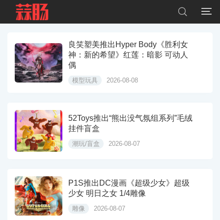


良笑塑美推出Hyper Body《胜利女
神：新的希望》红莲：暗影 可动人
偶
模型玩具
2026-08-08
52Toys推出“熊出没气氛组系列”毛绒
挂件盲盒
潮玩/盲盒
2026-08-07
P1S推出DC漫画《超级少女》超级
少女 明日之女 1/4雕像
雕像
2026-08-07