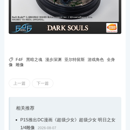

F4F
黑暗之魂
漫步深渊
亚尔特留斯
游戏角色
全身
像
雕像
上一篇
下一篇
相关推荐
P1S推出DC漫画《超级少女》超级少女 明日之女
1/4雕像
2026-08-07