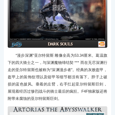
“漫步深渊”亚尔特留斯 雕像全高为53.34厘米。葛温旗
下的四大骑士之一，与深渊魔物缔结契 *** 而在无尽深渊行
走的亚尔特留斯也被称为“深渊漫步者”。经典的灰败盔甲，
盔甲上的装饰纹理以及链甲等细节都没有落下。脖子上破
损的蓝色披风。垂着的左臂，右手扛起亚尔特留斯巨剑，
展现着经历过惨烈战斗的骑士最后的疯狂。F4F独家版还将
附带未腐蚀的亚尔特留斯巨剑。