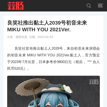


良笑社推出黏土人2039号初音未来
MIKU WITH YOU 2021Ver.
分类：
模型玩具
日期：2023-01-03
良笑社宣布推出黏土人2039号，来自初音未来演唱会
的初音未来 MIKU WITH YOU 2021Ver.黏土人，官方预定
于2023年7月出货，日本参考价9800日元（税后， *** 合人
民币520元）。