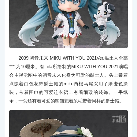
2039 初音未来 MIKU WITH YOU 2021Ver.黏土人全高
*** 为10厘米。有Liita所绘制的MIKU WITH YOU 2021演唱
会主视觉图中的初音未来化身为可爱的黏土人。头上带着
点缀着白色花饰爵士帽的miku两根马尾采用了渐变色涂
装，带着围巾的可爱连衣裙上有着细致的装饰。一手纸
伞，一旁还有着可爱的熊猫翘着呆毛带着同样的爵士帽。